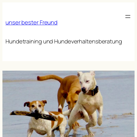
Zum
Inhalt
springen
unser bester Freund
Hundetraining und Hundeverhaltensberatung